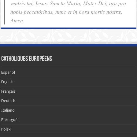
ventris tui, Iesus. Sancta Maria, Mater Dei, ora pro
nobis pec­ca­tóribus, nunc et in hora mortis nostræ.
Amen.
Catholiques européens
Español
English
Français
Deutsch
Italiano
Português
Polski