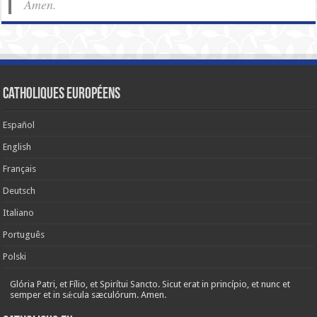
Amen.
Catholiques européens
Español
English
Français
Deutsch
Italiano
Português
Polski
Glória Patri, et Fílio, et Spirítui Sancto. Sicut erat in princípio, et nunc et
semper et in sǽcula sæculórum. Amen.