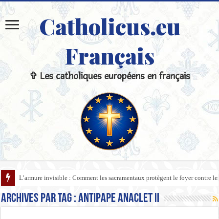
Catholicus.eu
Français
✞ Les catholiques européens en français
L’armure invisible : Comment les sacramentaux protègent le foyer contre l
Archives par tag :
antipape Anaclet II