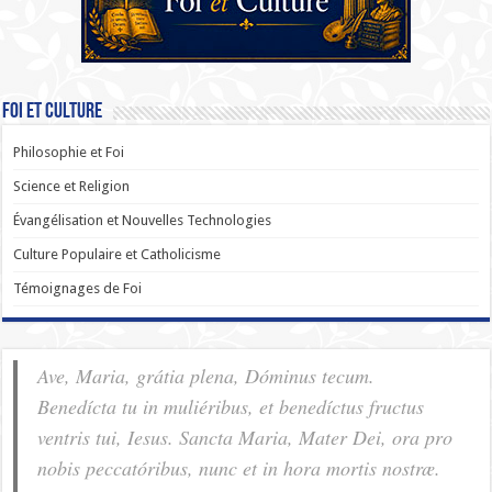
Foi et Culture
Philosophie et Foi
Science et Religion
Évangélisation et Nouvelles Technologies
Culture Populaire et Catholicisme
Témoignages de Foi
Ave, Maria, grátia plena, Dóminus tecum.
Benedícta tu in muliéribus, et benedíctus fructus
ventris tui, Iesus. Sancta Maria, Mater Dei, ora pro
nobis pec­ca­tóribus, nunc et in hora mortis nostræ.