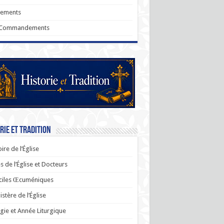
rements
 Commandements
rie et Tradition
oire de l’Église
s de l’Église et Docteurs
ciles Œcuméniques
stère de l’Église
rgie et Année Liturgique