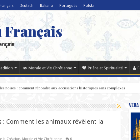
Français
Deutsch
Italiano
Português
Polski
u Français
ançais
radition
Morale et Vie Chrétienne
Prière et Spiritualité
F
ndes noires : comment répondre aux accusations historiques sans complexes
Vera 
es : Comment les animaux révèlent la
e la Création
,
Morale et Vie Chrétienne
0