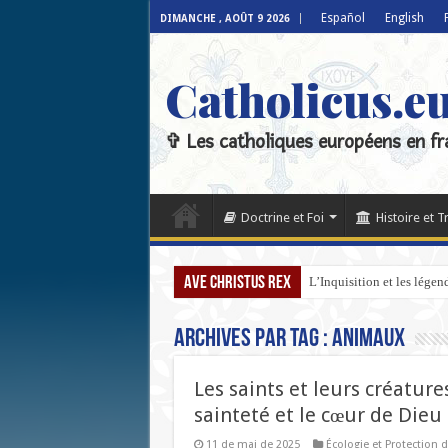
Español
English
DIMANCHE , AOÛT 9 2026
Catholicus.e
✞ Les catholiques européens en fr
Doctrine et Foi
Histoire et T
Ave Christus Rex
L’Inquisition et les lége
Archives par tag :
Animaux
Les saints et leurs créatur
sainteté et le cœur de Dieu
11 de mai de 2025
Écologie et Protection d