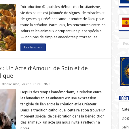
Introduction :Depuis les débuts du christianisme, la
vie des saints est jalonnée de signes, de miracles et
de gestes qui révèlent l’amour tendre de Dieu pour
toute la création. Parmi eux, les rencontres entre les
saints et les animaux occupent une place spéciale
— non pas de simples anecdotes pittoresques …
Lire la suite »
 : Un Acte d’Amour, de Soin et de
lique
 Catholicisme
,
Foi et Culture
0
Depuis des temps immémoriaux, la relation entre
les humains et les animaux est une expression
Doctr
tangible du lien entre la création et le Créateur.
Caté
Dans la tradition catholique, cette relation trouve un
moment spécial de célébration dans la bénédiction
Dogm
des animaux, un acte qui nous invite à réfléchir à
Sain
notre …