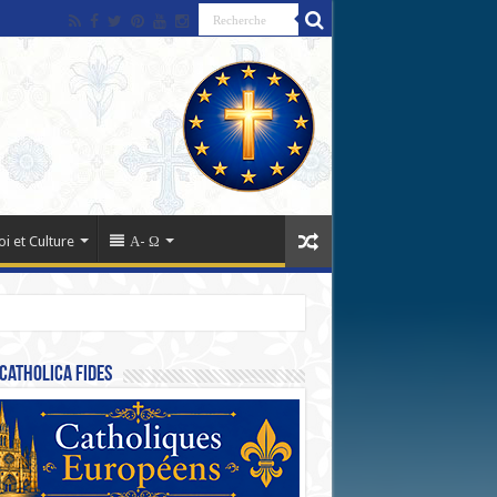
oi et Culture
Α- Ω
Catholica Fides