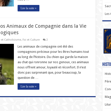
Sac
Lire la suite »
Les
os Animaux de Compagnie dans la Vie
logiques
e et Catholicisme
,
Foi et Culture
2
Les animaux de compagnie ont été des
compagnons précieux pour les êtres humains tout
au long de l’histoire. Du chien qui garde la maison
au chat qui ronronne sur nos genoux, ces animaux
Histo
nous offrent amour, loyauté et réconfort. Il n’est
donc pas surprenant que, pour beaucoup, la
Hist
question de …
Père
Lire la suite »
Con
Magi
Litu