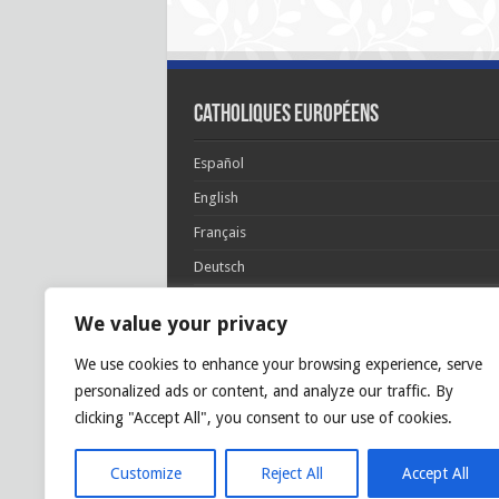
Catholiques européens
Español
English
Français
Deutsch
Italiano
We value your privacy
Português
We use cookies to enhance your browsing experience, serve
Polski
personalized ads or content, and analyze our traffic. By
Glória Patri, et Fílio, et Spirítui Sancto. Sicut era
clicking "Accept All", you consent to our use of cookies.
princípio, et nunc et semper et in sǽcula
sæculórum. Amen.
Customize
Reject All
Accept All