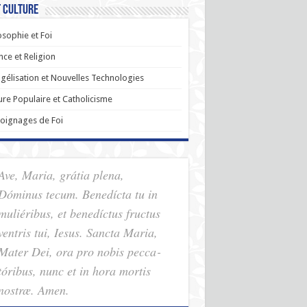
t Culture
osophie et Foi
nce et Religion
gélisation et Nouvelles Technologies
ure Populaire et Catholicisme
oignages de Foi
Ave, Maria, grátia plena,
Dóminus tecum. Benedícta tu in
muliéribus, et benedíctus fructus
ventris tui, Iesus. Sancta Maria,
Mater Dei, ora pro nobis pec­ca­
tóribus, nunc et in hora mortis
nostræ. Amen.