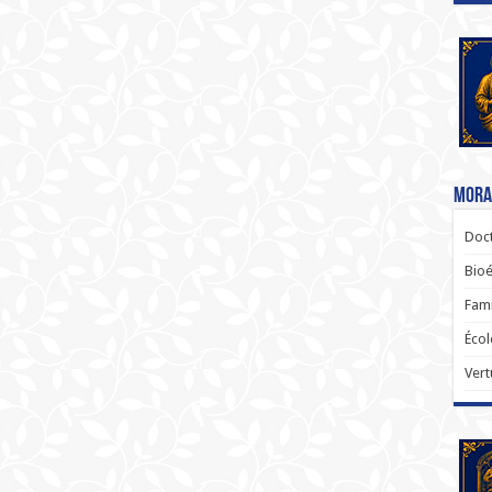
Moral
Doct
Bioé
Fami
Écol
Vert