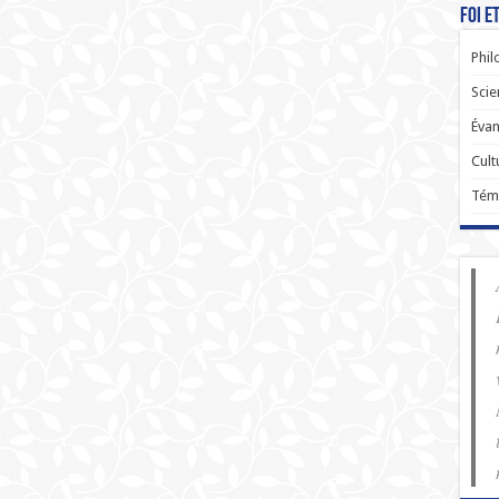
Foi e
Phil
Scie
Évan
Cult
Tém