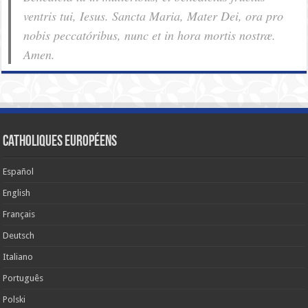
ventris tui, Iesus. Sancta Maria, Mater Dei, ora pro
nobis pec­ca­tóribus, nunc et in hora mortis nostræ.
Amen.
Catholiques européens
Español
English
Français
Deutsch
Italiano
Português
Polski