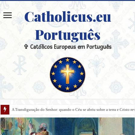
Catholicus.eu
Português
✞ Católicos Europeus em Português
A Transfiguração do Senhor: quando o Céu se abriu sobre a terra e Cristo re