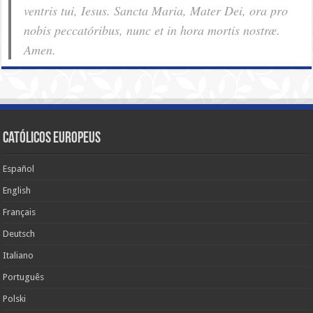
ventris tui, Iesus. Sancta Maria, Mater Dei, ora pro
nobis pec­ca­tóribus, nunc et in hora mortis nostræ.
Amen.
Católicos Europeus
Español
English
Français
Deutsch
Italiano
Português
Polski