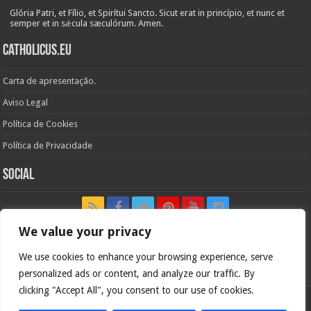
Glória Patri, et Fílio, et Spirítui Sancto. Sicut erat in princípio, et nunc et
semper et in sǽcula sæculórum. Amen.
Catholicus.eu
Carta de apresentação.
Aviso Legal
Política de Cookies
Política de Privacidade
Social
We value your privacy
We use cookies to enhance your browsing experience, serve
In nómine Patris, et Fílii, et Spíritus Sancti. Amen.
personalized ads or content, and analyze our traffic. By
clicking "Accept All", you consent to our use of cookies.
Versão portuguesa de
Catholicus.eu
| Versão original em
espanhol