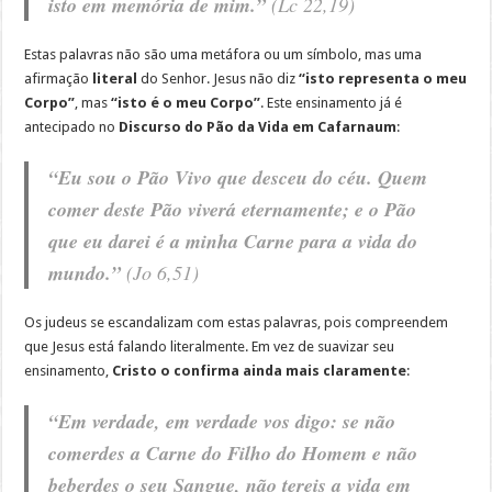
isto em memória de mim.”
(Lc 22,19)
Estas palavras não são uma metáfora ou um símbolo, mas uma
afirmação
literal
do Senhor. Jesus não diz
“isto representa o meu
Corpo”
, mas
“isto é o meu Corpo”
. Este ensinamento já é
antecipado no
Discurso do Pão da Vida em Cafarnaum
:
“Eu sou o Pão Vivo que desceu do céu. Quem
comer deste Pão viverá eternamente; e o Pão
que eu darei é a minha Carne para a vida do
mundo.”
(Jo 6,51)
Os judeus se escandalizam com estas palavras, pois compreendem
que Jesus está falando literalmente. Em vez de suavizar seu
ensinamento,
Cristo o confirma ainda mais claramente
:
“Em verdade, em verdade vos digo: se não
comerdes a Carne do Filho do Homem e não
beberdes o seu Sangue, não tereis a vida em