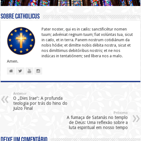
Sobre catholicus
Pater noster, qui es in cælis: sanc­ti­ficétur nomen
tuum; advéniat regnum tuum; fiat volúntas tua, sicut
in cælo, et in terra. Panem nostrum cotidiánum da
nobis hódie; et dimítte nobis débita nostra, sicut et
nos dimíttimus debitóribus nostris; et ne nos
indúcas in ten­ta­tiónem; sed líbera nos a malo.
Amen.
Anterior
O „Dies Irae“: A profunda
teologia por trás do hino do
Juízo Final
Próximo
A fumaça de Satanás no templo
de Deus: Uma reflexão sobre a
luta espiritual em nosso tempo
Deixe um comentário