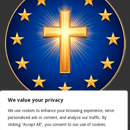
We value your privacy
We use cookies to enhance your browsing experience, serve
In nómine Patris, et Fílii, et Spíritus Sancti. Amen.
personalized ads or content, and analyze our traffic. By
clicking "Accept All", you consent to our use of cookies.