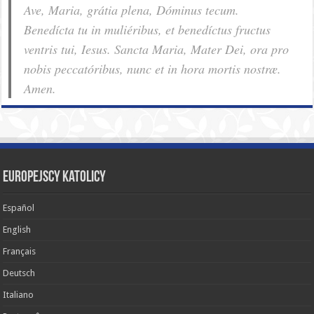
Ave, Maria, grátia plena, Dóminus tecum.
Benedícta tu in muliéribus, et benedíctus fructus
ventris tui, Iesus. Sancta Maria, Mater Dei, ora pro
nobis pec­ca­tóribus, nunc et in hora mortis nostræ.
Amen.
Europejscy katolicy
Español
English
Français
Deutsch
Italiano