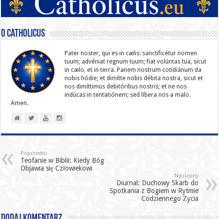
O catholicus
Pater noster, qui es in cælis: sanc­ti­ficétur nomen
tuum; advéniat regnum tuum; fiat volúntas tua, sicut
in cælo, et in terra. Panem nostrum cotidiánum da
nobis hódie; et dimítte nobis débita nostra, sicut et
nos dimíttimus debitóribus nostris; et ne nos
indúcas in ten­ta­tiónem; sed líbera nos a malo.
Amen.
Poprzedni
Teofanie w Biblii: Kiedy Bóg
Objawia się Człowiekowi
Następny
Diurnal: Duchowy Skarb do
Spotkania z Bogiem w Rytmie
Codziennego Życia
Dodaj komentarz