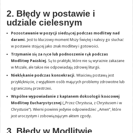
2. Błędy w postawie i
udziale cielesnym
Pozostawanie w pozycji siedzącej podczas modlitwy nad
darami.
Jest to kluczowy moment Mszy Świętej i należy go słuchać
w postawie stojącej jako znak modlitwy i gotowości.
Trzymanie się za ręce lub podnoszenie rąk podczas
Modlitwy Pańskiej.
Są to praktyki, które nie są wyraźnie zakazane
w Mszale, ale także nie odpowiadają zdrowej liturgii.
Nieklękanie podczas konsekracji.
Właściwą postawą jest
przyklęknięcie, z wyjątkiem osób mających problemy zdrowotne lub
ograniczoną przestrzeń.
Wspólne wypowiadanie z kapłanem doksologii końcowej
Modlitwy Eucharystycznej
(„Przez Chrystusa, z Chrystusem i w
Chrystusie”). Wierni powinni jedynie odpowiedzieć „Amen”, które
jest uroczystym i zobowiązującym aktem zgody.
3. Błędy w Modlitwie