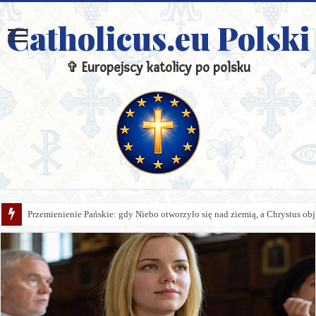
Catholicus.eu Polski
✞ Europejscy katolicy po polsku
Przemienienie Pańskie: gdy Niebo otworzyło się nad ziemią, a Chrystus obj