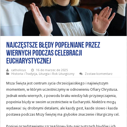
Najczęstsze błędy popełniane przez
wiernych podczas celebracji
eucharystycznej
catholicus
16 de marzec de 2025
Historia i Tradycja
,
Liturgia i Rok Liturgiczny
Zostaw komentarz
Msza Święta jest centrum życia chrześcijańskiego i najświętszym
momentem, w którym uczestniczymy w odnowieniu Ofiary Chrystusa.
Jednak wielu wiernych, z powodu braku wiedzy lub przyzwyczajenia,
popełnia błędy w swoim uczestnictwie w Eucharystii. Niektóre mogą
wydawać się drobnymi detalami, ale każdy gest, każde słowo i każda
postawa podczas Mszy Świętej ma głębokie znaczenie i liturgiczny cel.
Poniżej przedstawiamy szczegółową listę najczęstszych błędów i ich