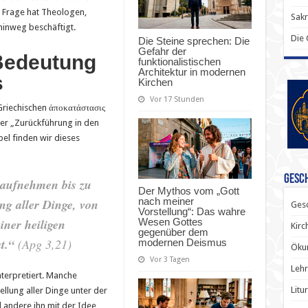
 Frage hat Theologen,
Sak
hinweg beschäftigt.
Die
Die Steine sprechen: Die
Gefahr der
Bedeutung
funktionalistischen
Architektur in modernen
s
Kirchen
Vor 17 Stunden
riechischen ἀποκατάστασις
der „Zurückführung in den
el finden wir dieses
Gesch
 aufnehmen bis zu
Der Mythos vom „Gott
nach meiner
ng aller Dinge, von
Gesc
Vorstellung“: Das wahre
Wesen Gottes
ner heiligen
Kirc
gegenüber dem
t.“
(Apg 3,21)
modernen Deismus
Ökum
Vor 3 Tagen
Lehr
terpretiert. Manche
Litu
ellung aller Dinge unter der
d andere ihn mit der Idee