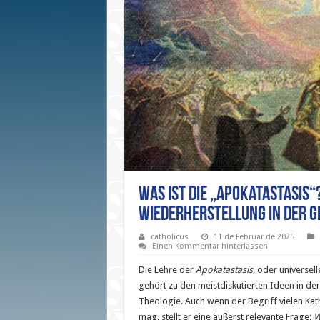
Was ist die „Apokatastasis“
Wiederherstellung in der G
catholicus
11 de Februar de 2025
Einen Kommentar hinterlassen
Die Lehre der
Apokatastasis
, oder universel
gehört zu den meistdiskutierten Ideen in der
Theologie. Auch wenn der Begriff vielen Kat
mag, stellt er eine äußerst relevante Frage:
W