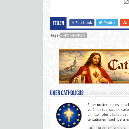
Facebook
Twitter
Teilen
Tags
APOKATASTASIS
Über catholicus
Pater noster, qui es in cæ
volúntas tua, sicut in cæl
dimítte nobis débita nostr
ten­ta­tiónem; sed líbera 
@catholicus_eu