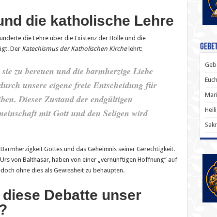
und die katholische Lehre
hunderte die Lehre über die Existenz der Hölle und die
Gebet
igt. Der
Katechismus der Katholischen Kirche
lehrt:
Gebe
 sie zu bereuen und die barmherzige Liebe
Euch
durch unsere eigene freie Entscheidung für
Mari
iben. Dieser Zustand der endgültigen
Heil
einschaft mit Gott und den Seligen wird
Sakr
e Barmherzigkeit Gottes und das Geheimnis seiner Gerechtigkeit.
Urs von Balthasar, haben von einer „vernünftigen Hoffnung“ auf
edoch ohne dies als Gewissheit zu behaupten.
t diese Debatte unser
?