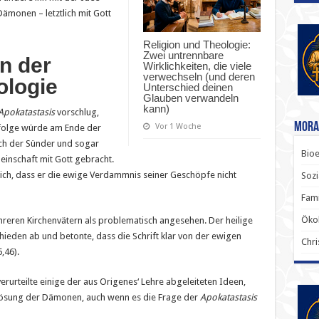
Dämonen – letztlich mit Gott
Religion und Theologie:
Zwei untrennbare
in der
Wirklichkeiten, die viele
verwechseln (und deren
ologie
Unterschied deinen
Glauben verwandeln
kann)
Apokatastasis
vorschlug,
Mora
Vor 1 Woche
ufolge würde am Ende der
ich der Sünder und sogar
Bioe
inschaft mit Gott gebracht.
lich, dass er die ewige Verdammnis seiner Geschöpfe nicht
Sozi
Fami
Ökol
eren Kirchenvätern als problematisch angesehen. Der heilige
chieden ab und betonte, dass die Schrift klar von der ewigen
Chri
,46).
erurteilte einige der aus Origenes‘ Lehre abgeleiteten Ideen,
Erlösung der Dämonen, auch wenn es die Frage der
Apokatastasis