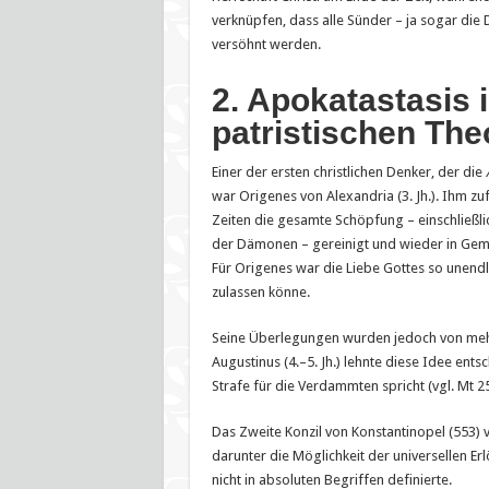
verknüpfen, dass alle Sünder – ja sogar die 
versöhnt werden.
2. Apokatastasis 
patristischen The
Einer der ersten christlichen Denker, der die
war Origenes von Alexandria (3. Jh.). Ihm z
Zeiten die gesamte Schöpfung – einschließl
der Dämonen – gereinigt und wieder in Geme
Für Origenes war die Liebe Gottes so unend
zulassen könne.
Seine Überlegungen wurden jedoch von mehr
Augustinus (4.–5. Jh.) lehnte diese Idee ents
Strafe für die Verdammten spricht (vgl. Mt 25
Das Zweite Konzil von Konstantinopel (553) v
darunter die Möglichkeit der universellen 
nicht in absoluten Begriffen definierte.