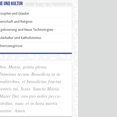
be und Kultur
osophie und Glaube
enschaft und Religion
gelisierung und Neue Technologien
lärkultur und Katholizismus
ubenszeugnisse
Ave, Maria, grátia plena,
Dóminus tecum. Benedícta tu in
muliéribus, et benedíctus fructus
ventris tui, Iesus. Sancta Maria,
Mater Dei, ora pro nobis pec­ca­
tóribus, nunc et in hora mortis
nostræ. Amen.