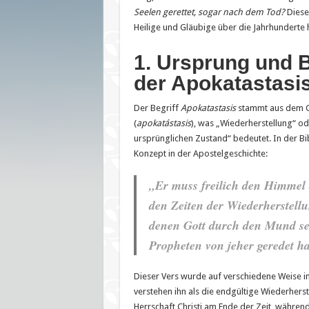
Seelen gerettet, sogar nach dem Tod?
Diese
Heilige und Gläubige über die Jahrhunderte 
1. Ursprung und 
der Apokatastasi
Der Begriff
Apokatastasis
stammt aus dem G
(
apokatástasis
), was „Wiederherstellung“ o
ursprünglichen Zustand“ bedeutet. In der Bib
Konzept in der Apostelgeschichte:
„Er muss freilich den Himmel
den Zeiten der Wiederherstellu
denen Gott durch den Mund sei
Propheten von jeher geredet ha
Dieser Vers wurde auf verschiedene Weise in
verstehen ihn als die endgültige Wiederherst
Herrschaft Christi am Ende der Zeit, währen