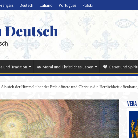
Français
Deutsch
Italiano
Português
Polski
u Deutsch
sch
e und Tradition
Moral und Christliches Leben
Gebet und Spiritu
Als sich der Himmel über der Erde öffnete und Christus die Herrlichkeit offenbarte,
Vera 