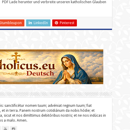
PDF Lade herunter und verbreite unseren katholischen Glauben
Stumbleupon
LinkedIn
Pinterest
lis: sanc­ti­ficétur nomen tuum; advéniat regnum tuum; fiat
o, et in terra. Panem nostrum cotidiánum da nobis hódie; et
a, sicut et nos dimíttimus debitóribus nostris; et ne nos indúcas in
nos a malo. Amen.