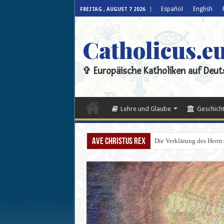
Español
English
FREITAG , AUGUST 7 2026
Catholicus.e
✞ Europäische Katholiken auf Deut
Lehre und Glaube
Geschicht
Ave Christus Rex
Die Verklärung des Herrn: 